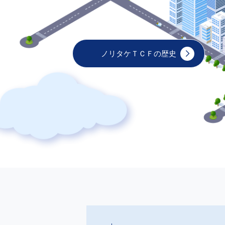
ノリタケＴＣＦの歴史