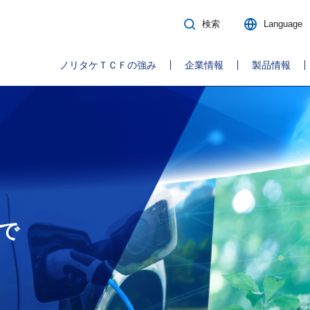
検索
Language
ノリタケＴＣＦの強み
企業情報
製品情報
で
で
で